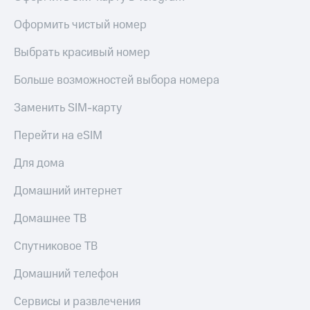
висы и подписки
Сертификаты
МТС
безопасности
Оформить чистый номер
Premium
Всё
Выбрать красивый номер
Подписка
под
на гигабайты
рукой
Больше возможностей выбора номера
интернета,
в Мой МТС
фильмы,
музыка
Заменить SIM-карту
Посмотрите,
и многое
что
другое
Перейти на eSIM
полезного
Семейная
есть
группа
Для дома
в нашем
приложении
Скидка
Домашний интернет
на тарифы,
КИОН
общие
Домашнее ТВ
подписки
КИОН
и услуги,
Спутниковое ТВ
Музыка
доступ
к геолокации
Домашний телефон
КИОН
Кино,
Строки
музыка,
Сервисы и развлечения
книги