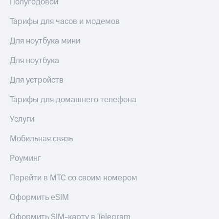
Полугодовой
Услуги
290 ₽/
мес
Тарифы для часов и модемов
Акции
МТС
Для ноутбука мини
Домашний
Premium
интернет
Для ноутбука
Подписка
Домашнее
на гигабайты
Для устройств
ТВ
интернета,
фильмы,
Спутниковое
Тарифы для домашнего телефона
музыка
ТВ
и многое
Услуги
другое
Домашний
Семейная
телефон
Мобильная связь
группа
Перейти
Скидка
Роуминг
в МТС
на тарифы,
со своим
общие
Перейти в МТС со своим номером
номером
подписки
и услуги,
Оформить eSIM
Поддержка
доступ
к геолокации
Оформить SIM-карту в Telegram