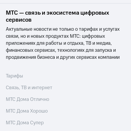
на связь
МТС — связь и экосистема цифровых
Роуминг
Тарифы
сервисов
RED,
Семейная
РИИЛ
Актуальные новости не только о тарифах и услугах
группа
и МТС
связи, но и новых продуктах МТС: цифровых
Супер
приложениях для работы и отдыха, ТВ и медиа,
Заказать
дешевле
SIM-
при
финансовых сервисах, технологиях для запуска и
карту
оплате
продвижения бизнеса и других сервисах компании
с карты
Оформить
МТС
eSIM
Деньги
Тарифы
SIM-
Выберите
Связь, ТВ и интернет
карта
и подключите
для
ТВ
иностранцев
МТС Дома Отлично
с выгодным
тарифом
Оформить
МТС Дома Хорошо
чистый
Тарифы
номер
МТС Дома Супер
Интернет,