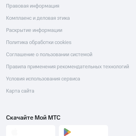
МТС
Правовая информация
КИОН
Деньги
Строки
МТС
Комплаенс и деловая этика
Накопления
Live
Раскрытие информации
Откладывайте
Гудок
деньги
Политика обработки cookies
и получайте
Мой
доход 15%
МТС
Соглашение о пользовании системой
Акции
Условия
Все
Правила применения рекомендательных технологий
пополнения
приложения
Финансы
Условия использования сервиса
Скидка
Инвестиции
30%
Карта сайта
на связь
Получайте
доход
онлайн
Тарифы
Страхование
RED,
РИИЛ
Скачайте Мой МТС
Покупка
и МТС Супер
полисов
дешевле
онлайн
при оплате