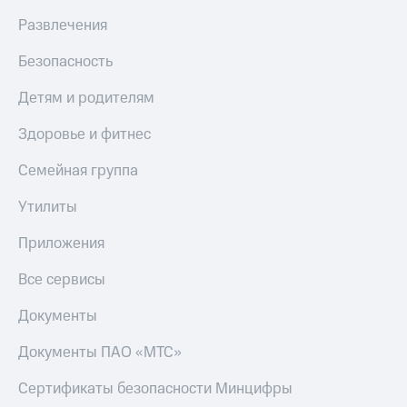
Live
и не
Развлечения
только
Гудок
Безопасность
Безопасность
Мой
МТС
Финансы
Детям и родителям
Все
Детям
Здоровье и фитнес
приложения
и родителям
Семейная группа
Инвестиции
Здоровье
и фитнес
Утилиты
Получайте
доход
Приложения
Приложения
онлайн
от МТС
Страхование
Все сервисы
Акции
Покупка
Документы
полисов
Приложения
онлайн
КИОН
Скидка 30%
Документы ПАО «МТС»
на связь
КИОН
Сертификаты безопасности Минцифры
Музыка
С картой