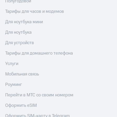
Полугодовой
Услуги
290 ₽/
мес
Тарифы для часов и модемов
Акции
МТС
Для ноутбука мини
Домашний
Premium
интернет
Для ноутбука
Подписка
Домашнее
на гигабайты
Для устройств
ТВ
интернета,
фильмы,
Спутниковое
Тарифы для домашнего телефона
музыка
ТВ
и многое
Услуги
другое
Домашний
Семейная
телефон
Мобильная связь
группа
Перейти
Скидка
Роуминг
в МТС
на тарифы,
со своим
общие
Перейти в МТС со своим номером
номером
подписки
и услуги,
Оформить eSIM
Поддержка
доступ
к геолокации
Оформить SIM-карту в Telegram