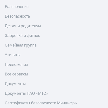
Live
и не
Развлечения
только
Гудок
Безопасность
Безопасность
Мой
МТС
Финансы
Детям и родителям
Все
Детям
Здоровье и фитнес
приложения
и родителям
Семейная группа
Инвестиции
Здоровье
и фитнес
Утилиты
Получайте
доход
Приложения
Приложения
онлайн
от МТС
Страхование
Все сервисы
Акции
Покупка
Документы
полисов
Приложения
онлайн
КИОН
Скидка 30%
Документы ПАО «МТС»
на связь
КИОН
Сертификаты безопасности Минцифры
Музыка
С картой