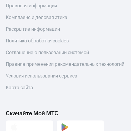
МТС
Правовая информация
КИОН
Деньги
Строки
МТС
Комплаенс и деловая этика
Накопления
Live
Раскрытие информации
Откладывайте
Гудок
деньги
Политика обработки cookies
и получайте
Мой
доход 15%
МТС
Соглашение о пользовании системой
Акции
Условия
Все
Правила применения рекомендательных технологий
пополнения
приложения
Финансы
Условия использования сервиса
Скидка
Инвестиции
30%
Карта сайта
на связь
Получайте
доход
онлайн
Тарифы
Страхование
RED,
РИИЛ
Скачайте Мой МТС
Покупка
и МТС Супер
полисов
дешевле
онлайн
при оплате