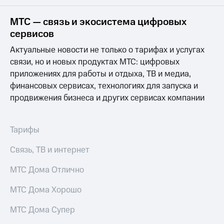
на связь
МТС — связь и экосистема цифровых
Роуминг
Тарифы
сервисов
RED,
Семейная
РИИЛ
Актуальные новости не только о тарифах и услугах
группа
и МТС
связи, но и новых продуктах МТС: цифровых
Супер
приложениях для работы и отдыха, ТВ и медиа,
Заказать
дешевле
SIM-
при
финансовых сервисах, технологиях для запуска и
карту
оплате
продвижения бизнеса и других сервисах компании
с карты
Оформить
МТС
eSIM
Деньги
Тарифы
SIM-
Выберите
Связь, ТВ и интернет
карта
и подключите
для
ТВ
иностранцев
МТС Дома Отлично
с выгодным
тарифом
Оформить
МТС Дома Хорошо
чистый
Тарифы
номер
МТС Дома Супер
Интернет,