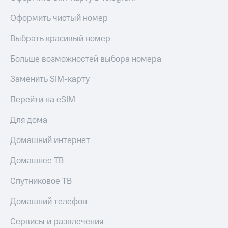
висы и подписки
Сертификаты
МТС
безопасности
Оформить чистый номер
Premium
Всё
Выбрать красивый номер
Подписка
под
на гигабайты
рукой
Больше возможностей выбора номера
интернета,
в Мой МТС
фильмы,
музыка
Заменить SIM-карту
Посмотрите,
и многое
что
другое
Перейти на eSIM
полезного
Семейная
есть
группа
Для дома
в нашем
приложении
Скидка
Домашний интернет
на тарифы,
КИОН
общие
Домашнее ТВ
подписки
КИОН
и услуги,
Спутниковое ТВ
Музыка
доступ
к геолокации
Домашний телефон
КИОН
Кино,
Строки
музыка,
Сервисы и развлечения
книги