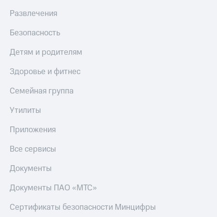
Live
и не
Развлечения
только
Гудок
Безопасность
Безопасность
Мой
МТС
Финансы
Детям и родителям
Все
Детям
Здоровье и фитнес
приложения
и родителям
Семейная группа
Инвестиции
Здоровье
и фитнес
Утилиты
Получайте
доход
Приложения
Приложения
онлайн
от МТС
Страхование
Все сервисы
Акции
Покупка
Документы
полисов
Приложения
онлайн
КИОН
Скидка 30%
Документы ПАО «МТС»
на связь
КИОН
Сертификаты безопасности Минцифры
Музыка
С картой