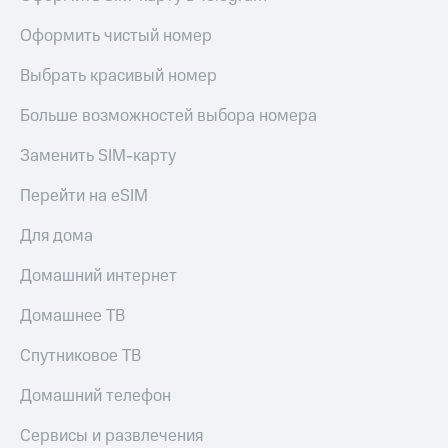
висы и подписки
Сертификаты
МТС
безопасности
Оформить чистый номер
Premium
Всё
Выбрать красивый номер
Подписка
под
на гигабайты
рукой
Больше возможностей выбора номера
интернета,
в Мой МТС
фильмы,
музыка
Заменить SIM-карту
Посмотрите,
и многое
что
другое
Перейти на eSIM
полезного
Семейная
есть
группа
Для дома
в нашем
приложении
Скидка
Домашний интернет
на тарифы,
КИОН
общие
Домашнее ТВ
подписки
КИОН
и услуги,
Спутниковое ТВ
Музыка
доступ
к геолокации
Домашний телефон
КИОН
Кино,
Строки
музыка,
Сервисы и развлечения
книги