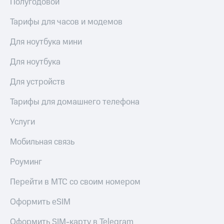
Полугодовой
Услуги
290 ₽/
мес
Тарифы для часов и модемов
Акции
МТС
Для ноутбука мини
Домашний
Premium
интернет
Для ноутбука
Подписка
Домашнее
на гигабайты
Для устройств
ТВ
интернета,
фильмы,
Спутниковое
Тарифы для домашнего телефона
музыка
ТВ
и многое
Услуги
другое
Домашний
Семейная
телефон
Мобильная связь
группа
Перейти
Скидка
Роуминг
в МТС
на тарифы,
со своим
общие
Перейти в МТС со своим номером
номером
подписки
и услуги,
Оформить eSIM
Поддержка
доступ
к геолокации
Оформить SIM-карту в Telegram