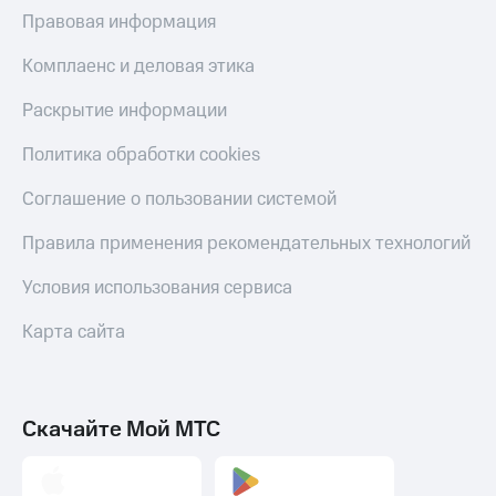
МТС
Правовая информация
КИОН
Деньги
Строки
МТС
Комплаенс и деловая этика
Накопления
Live
Раскрытие информации
Откладывайте
Гудок
деньги
Политика обработки cookies
и получайте
Мой
доход 15%
МТС
Соглашение о пользовании системой
Акции
Условия
Все
Правила применения рекомендательных технологий
пополнения
приложения
Финансы
Условия использования сервиса
Скидка
Инвестиции
30%
Карта сайта
на связь
Получайте
доход
онлайн
Тарифы
Страхование
RED,
РИИЛ
Скачайте Мой МТС
Покупка
и МТС Супер
полисов
дешевле
онлайн
при оплате