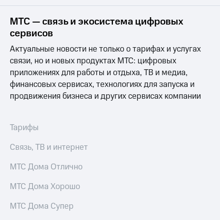
на связь
МТС — связь и экосистема цифровых
Роуминг
Тарифы
сервисов
RED,
Семейная
РИИЛ
Актуальные новости не только о тарифах и услугах
группа
и МТС
связи, но и новых продуктах МТС: цифровых
Супер
приложениях для работы и отдыха, ТВ и медиа,
Заказать
дешевле
SIM-
при
финансовых сервисах, технологиях для запуска и
карту
оплате
продвижения бизнеса и других сервисах компании
с карты
Оформить
МТС
eSIM
Деньги
Тарифы
SIM-
Выберите
Связь, ТВ и интернет
карта
и подключите
для
ТВ
иностранцев
МТС Дома Отлично
с выгодным
тарифом
Оформить
МТС Дома Хорошо
чистый
Тарифы
номер
МТС Дома Супер
Интернет,