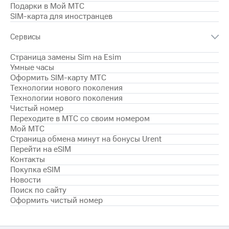
для дома
Подарки в Мой МТС
SIM-карта для иностранцев
Услуги
290 ₽/
мес
Сервисы
Акции
МТС
Страница замены Sim на Esim
Домашний
Premium
Умные часы
интернет
Оформить SIM-карту МТС
Подписка
Технологии нового поколения
Домашнее
на гигабайты
Технологии нового поколения
ТВ
интернета,
Чистый номер
фильмы,
Переходите в МТС со своим номером
Спутниковое
музыка
Мой МТС
ТВ
и многое
Страница обмена минут на бонусы Urent
другое
Перейти на eSIM
Домашний
телефон
Контакты
Семейная
Покупка eSIM
группа
Перейти
Новости
в МТС
Скидка
Поиск по сайту
со своим
на тарифы,
Оформить чистый номер
номером
общие
подписки
Поддержка
и услуги,