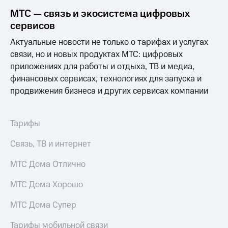
доступ
МТС — связь и экосистема цифровых
висы и подписки
к геолокации
сервисов
МТС
Сертификаты
Premium
Актуальные новости не только о тарифах и услугах
безопасности
связи, но и новых продуктах МТС: цифровых
Подписка
Всё
на гигабайты
приложениях для работы и отдыха, ТВ и медиа,
интернета,
под
финансовых сервисах, технологиях для запуска и
фильмы,
рукой
продвижения бизнеса и других сервисах компании
музыка
в Мой МТС
и многое
другое
Посмотрите,
Тарифы
что
Семейная
полезного
группа
Связь, ТВ и интернет
есть
в нашем
Скидка
МТС Дома Отлично
приложении
на тарифы,
общие
МТС Дома Хорошо
КИОН
подписки
и услуги,
МТС Дома Супер
КИОН
доступ
Музыка
к геолокации
Тарифы мобильной связи