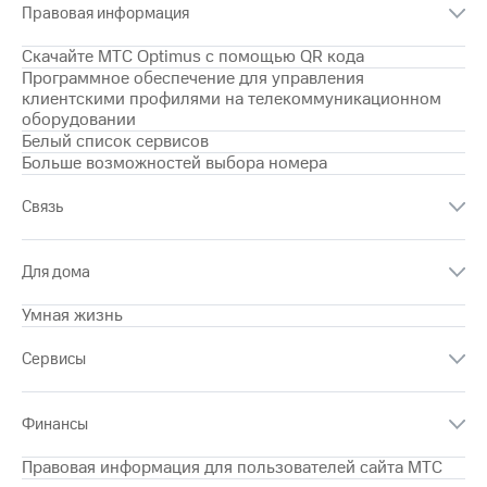
Правовая информация
на связь
Скачайте МТС Optimus с помощью QR кода
Роуминг
Тарифы
Программное обеспечение для управления
RED,
клиентскими профилями на телекоммуникационном
Семейная
РИИЛ
оборудовании
группа
и МТС
Белый список сервисов
Супер
Заказать
Больше возможностей выбора номера
дешевле
SIM-
при
карту
оплате
Связь
с карты
Оформить
МТС
eSIM
Деньги
Для дома
SIM-
Выберите
Умная жизнь
карта
и подключите
для
ТВ
Сервисы
иностранцев
с выгодным
тарифом
Оформить
Финансы
чистый
Тарифы
номер
Правовая информация для пользователей сайта МТС