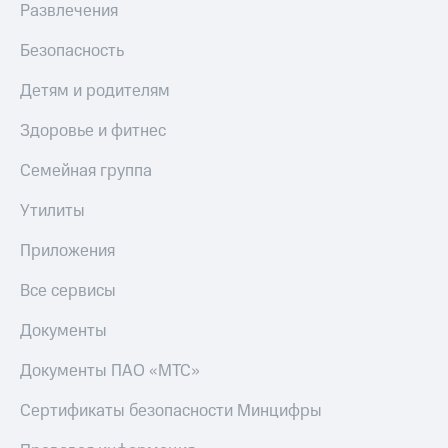
Развлечения
Пополнить
номер
Безопасность
МТС
Настройки
Детям и родителям
автоплатежа
Здоровье и фитнес
Пополнить
номер
Семейная группа
другого
оператора
Утилиты
Оплата
Приложения
интернета
и
Все сервисы
ТВ
Документы
Переводы
с
Документы ПАО «МТС»
телефона
на карту
Сертификаты безопасности Минцифры
МТС Pay