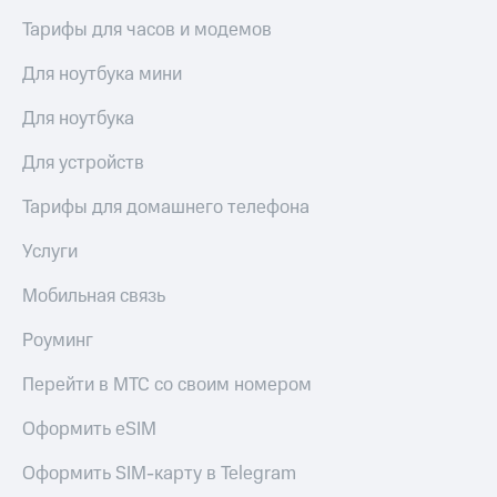
Тарифы для часов и модемов
КИОН
Скидка 30%
Музыка
на связь
Для ноутбука мини
КИОН
С картой
Строки
Для ноутбука
МТС
Деньги
Live
Для устройств
МТС
Гудок
Накопления
Тарифы для домашнего телефона
Мой
Откладывайте
Услуги
МТС
деньги
и получайте
Мобильная связь
Все
доход 15%
приложения
Роуминг
Акции
Финансы
Инвестиции
Условия
Перейти в МТС со своим номером
пополнения
Получайте
Оформить eSIM
доход
Скидка
онлайн
30%
Оформить SIM-карту в Telegram
на связь
Страхование