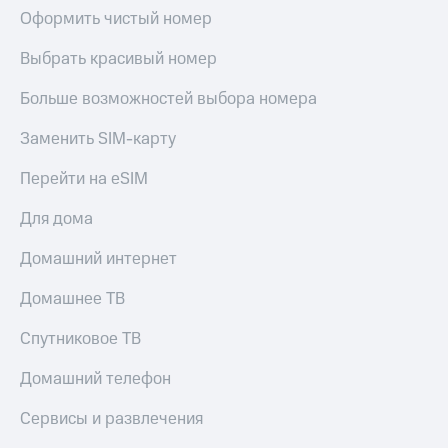
Оформить чистый номер
Тарифы
Покупка
RED,
полисов
Выбрать красивый номер
РИИЛ
онлайн
и МТС Супер
Больше возможностей выбора номера
дешевле
Скидка 30%
при оплате
на связь
с карты
Заменить SIM-карту
МТС Деньги
С картой
Перейти на eSIM
МТС
Обзоры
Деньги
товаров
Для дома
МТС
Скидки
Накопления
Домашний интернет
до 40%
Откладывайте
на смартфоны
Домашнее ТВ
деньги
и получайте
при
Спутниковое ТВ
доход 15%
покупке
со связью
Домашний телефон
Платежи
МТС
и
Сервисы и развлечения
переводы