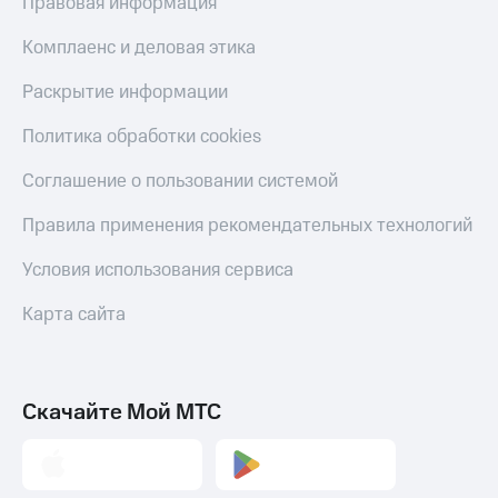
Правовая информация
Оплата
по QR-
Комплаенс и деловая этика
коду
за границей
Раскрытие информации
тернет-магазин
Политика обработки cookies
Смартфоны
Соглашение о пользовании системой
Наушники
и
Правила применения рекомендательных технологий
колонки
Условия использования сервиса
Умные
часы
Карта сайта
и
трекеры
Умный
дом
Скачайте Мой МТС
Планшеты
Акции