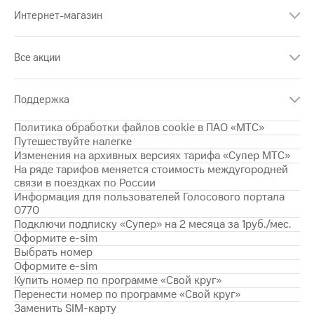
Интернет,
Выбрать
ТВ и телефон
Интернет-магазин
красивый
для дома
номер
Заменить
Все акции
Услуги
SIM-
карту
Личный
Поддержка
кабинет
Перейти
интернета
на
Политика обработки файлов cookie в ПАО «МТС»
и
eSIM
Путешествуйте налегке
ТВ
Изменения на архивных версиях тарифа «Супер МТС»
Личный
Для дома
На ряде тарифов меняется стоимость междугородней
кабинет
Выберите
связи в поездках по России
спутникового
и подключите
Информация для пользователей Голосового портала
ТВ
ТВ
0770
Скачать
с выгодным
Подключи подписку «Супер» на 2 месяца за 1руб./мес.
приложение
тарифом
Оформите e-sim
Мой
Выбрать номер
МТС
Оформите e-sim
Акции
Тарифы
Купить номер по программе «Свой круг»
Интернет,
Перенести номер по программе «Свой круг»
ТВ и телефон
Видеонаблюдение
для дома
Заменить SIM-карту