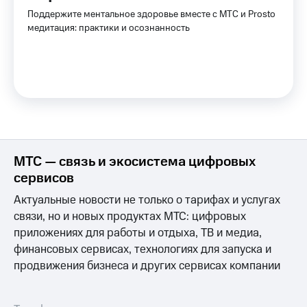
Услуги
290 ₽/
Поддержите ментальное здоровье вместе с МТС и Prosto
мес
медитация: практики и осознанность
Акции
МТС
Домашний
Premium
интернет
Подписка
Домашнее
на гигабайты
ТВ
интернета,
фильмы,
Спутниковое
музыка
ТВ
и многое
МТС — связь и экосистема цифровых
другое
сервисов
Домашний
Семейная
телефон
группа
Актуальные новости не только о тарифах и услугах
связи, но и новых продуктах МТС: цифровых
Перейти
Скидка
в МТС
приложениях для работы и отдыха, ТВ и медиа,
на тарифы,
со своим
общие
финансовых сервисах, технологиях для запуска и
номером
подписки
продвижения бизнеса и других сервисах компании
и услуги,
Поддержка
доступ
к геолокации