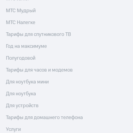
Live
и не
только
МТС Мудрый
Гудок
Безопасность
МТС Налегке
Мой
МТС
Финансы
Тарифы для спутникового ТВ
Все
Детям
Год на максимуме
приложения
и родителям
Полугодовой
Инвестиции
Здоровье
и фитнес
Получайте
Тарифы для часов и модемов
доход
Приложения
онлайн
Для ноутбука мини
от МТС
Страхование
Акции
Для ноутбука
Покупка
полисов
Приложения
Для устройств
онлайн
КИОН
Скидка 30%
Тарифы для домашнего телефона
на связь
КИОН
Музыка
Услуги
С картой