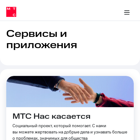
Перенести
ка 30% на связь
обильная связь
Сервисы и подписки
Интернет-магазин
Для дома
Скидка 30% на связь
Личные кабинеты
Финансы
Приложения
номер
ичные кабинеты
в МТС
Мобильная
связь
Сервисы и
Тарифы
Интернет
приложения
и
ТВ
Услуги
Спутниковое
ТВ
Роуминг
МТС
Деньги
Личный
кабинет
Мобильная связь
Скачать
Перенести
приложение
номер
Мой
МТС Нас касается
в МТС
МТС
Акции
Социальный проект, который помогает. С нами
Тарифы
вы можете жертвовать на добрые дела и узнавать больше
Скидка 30%
о проблемах, значимых для общества
Услуги