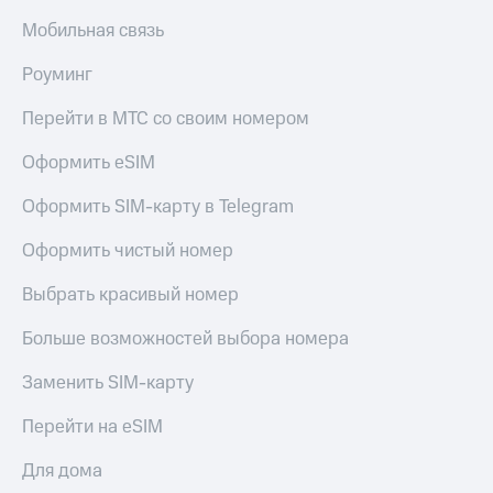
МТС
КИОН
Мобильная связь
Деньги
Строки
МТС
Роуминг
Накопления
Live
Перейти в МТС со своим номером
Откладывайте
Гудок
деньги
и получайте
Оформить eSIM
Мой
доход 15%
МТС
Акции
Оформить SIM-карту в Telegram
Условия
Все
пополнения
Оформить чистый номер
приложения
Финансы
Скидка
Выбрать красивый номер
Инвестиции
30%
на связь
Получайте
Больше возможностей выбора номера
доход
онлайн
Тарифы
Заменить SIM-карту
Страхование
RED,
РИИЛ
Перейти на eSIM
Покупка
и МТС Супер
полисов
дешевле
Для дома
онлайн
при оплате