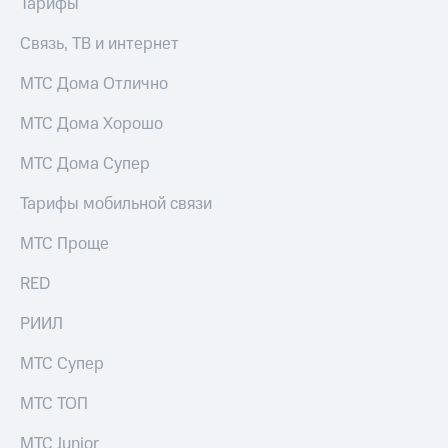
Тарифы
висы и подписки
Сертификаты
МТС
безопасности
Premium
Связь, ТВ и интернет
Всё
Подписка
МТС Дома Отлично
под
на гигабайты
рукой
интернета,
МТС Дома Хорошо
в Мой МТС
фильмы,
музыка
МТС Дома Супер
Посмотрите,
и многое
что
другое
Тарифы мобильной связи
полезного
Семейная
есть
группа
МТС Проще
в нашем
приложении
Скидка
RED
на тарифы,
КИОН
общие
РИИЛ
подписки
КИОН
и услуги,
Музыка
МТС Супер
доступ
к геолокации
КИОН
Кино,
МТС ТОП
Строки
музыка,
книги
МТС Junior