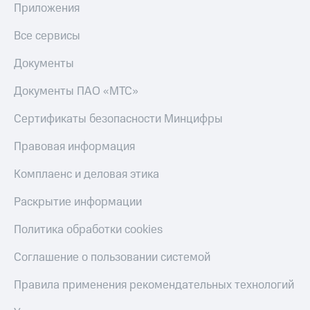
Приложения
Пополнить
номер
Все сервисы
другого
оператора
Документы
Оплата
Документы ПАО «МТС»
интернета
и
ТВ
Сертификаты безопасности Минцифры
Переводы
Правовая информация
с
телефона
Комплаенс и деловая этика
на карту
Раскрытие информации
МТС Pay
Политика обработки cookies
Оплата
по QR-
Соглашение о пользовании системой
коду
за границей
Правила применения рекомендательных технологий
тернет-магазин