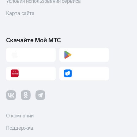
Условия использования сервиса
Смартфоны
Карта сайта
Наушники
и
колонки
Умные
Скачайте Мой МТС
часы
и
трекеры
Умный
дом
Планшеты
Акции
и
скидки
О компании
Все
товары
Поддержка