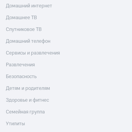
Скидка 30%
с карты
Домашний интернет
на связь
МТС Деньги
Домашнее ТВ
С картой
Обзоры
МТС
товаров
Спутниковое ТВ
Деньги
МТС
Скидки
Домашний телефон
Накопления
до 40%
на смартфоны
Сервисы и развлечения
Откладывайте
деньги
при
и получайте
Развлечения
покупке
доход 15%
со связью
Платежи
Безопасность
МТС
и
переводы
Детям и родителям
Пополнить
Здоровье и фитнес
номер
МТС
Семейная группа
Настройки
Утилиты
автоплатежа