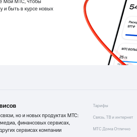
е Мой МТС, чтобы
ильмы, музыка и многое другое
у и быть в курсе новых
ive
Гудок
Мой МТС
Все приложения
услуги, доступ к геолокации
 в нашем приложении
ive
Гудок
Мой МТС
Все приложения
Инвестиции
ход 15%
ер МТС
Настройки автоплатежа
Пополнить номер др
 на карту
МТС Pay
Оплата по QR-коду за границей
ые часы и трекеры
Умный дом
Планшеты
Акции и 
рвисов
Тарифы
ход 15%
 связи, но и новых продуктах МТС:
Связь, ТВ и интернет
 медиа, финансовых сервисах,
МТС Дома Отлично
 других сервисах компании