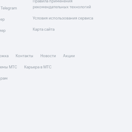
Правила применения
рекомендательных технологий
 Telegram
Условия использования сервиса
мер
Карта сайта
мер
ржка
Контакты
Новости
Акции
стемы МТС
Карьера в МТС
орам