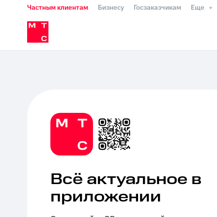
Частным клиентам
Бизнесу
Госзаказчикам
Еще
Перенести номер
Мобильная связь
Сервисы и подписки
Интернет-магазин
Для дома
Скидка 30% на связь
Личные кабинеты
Финансы
Приложения
в МТС
Тарифы
Услуги
Роуминг
Мобильная связь
Интернет и ТВ
Спут
Личный кабинет
Скачать приложени
Перенести номер
Скидка 30% на связь
в МТС
Тарифы
Услуги
Роуминг
Семе
Оформить чистый номер
Выбрать кр
Тарифы RED, РИИЛ и МТС Супер дешев
Выберите и подключите ТВ с выгодн
Выберите и подключите ТВ с выгодн
Тарифы
Тарифы
Интернет, ТВ и телефон для дома
Интернет, ТВ и телефон для дома
Услуги
Акции
Домашний интернет
Услуги
номером
Поддержка
Личный кабинет интернета и ТВ
Личн
Акции
МТС Premium
Видеонаблюдение для дома
Всё актуальное в
Подписка на гигабайты интернета, ф
Семейная группа
приложении
290 ₽/мес
Скидка на тарифы, общие подписки и 
Кино, музыка, книги и не только
Безо
МТС Premium