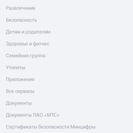
Live
и не
Развлечения
только
Гудок
Безопасность
Безопасность
Мой
МТС
Финансы
Детям и родителям
Все
Детям
Здоровье и фитнес
приложения
и родителям
Семейная группа
Инвестиции
Здоровье
и фитнес
Утилиты
Получайте
доход
Приложения
Приложения
онлайн
от МТС
Страхование
Все сервисы
Акции
Покупка
Документы
полисов
Приложения
онлайн
КИОН
Скидка 30%
Документы ПАО «МТС»
на связь
КИОН
Сертификаты безопасности Минцифры
Музыка
С картой