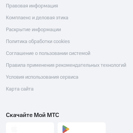
МТС
Правовая информация
КИОН
Деньги
Строки
МТС
Комплаенс и деловая этика
Накопления
Live
Раскрытие информации
Откладывайте
Гудок
деньги
Политика обработки cookies
и получайте
Мой
доход 15%
МТС
Соглашение о пользовании системой
Акции
Условия
Все
Правила применения рекомендательных технологий
пополнения
приложения
Финансы
Условия использования сервиса
Скидка
Инвестиции
30%
Карта сайта
на связь
Получайте
доход
онлайн
Тарифы
Страхование
RED,
РИИЛ
Скачайте Мой МТС
Покупка
и МТС Супер
полисов
дешевле
онлайн
при оплате