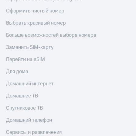
висы и подписки
Сертификаты
МТС
безопасности
Оформить чистый номер
Premium
Всё
Выбрать красивый номер
Подписка
под
на гигабайты
рукой
Больше возможностей выбора номера
интернета,
в Мой МТС
фильмы,
музыка
Заменить SIM-карту
Посмотрите,
и многое
что
другое
Перейти на eSIM
полезного
Семейная
есть
группа
Для дома
в нашем
приложении
Скидка
Домашний интернет
на тарифы,
КИОН
общие
Домашнее ТВ
подписки
КИОН
и услуги,
Спутниковое ТВ
Музыка
доступ
к геолокации
Домашний телефон
КИОН
Кино,
Строки
музыка,
Сервисы и развлечения
книги