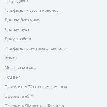
Полугодовой
Услуги
290 ₽/
мес
Тарифы для часов и модемов
Акции
МТС
Для ноутбука мини
Домашний
Premium
интернет
Для ноутбука
Подписка
Домашнее
на гигабайты
Для устройств
ТВ
интернета,
фильмы,
Спутниковое
Тарифы для домашнего телефона
музыка
ТВ
и многое
Услуги
другое
Домашний
Семейная
телефон
Мобильная связь
группа
Перейти
Скидка
Роуминг
в МТС
на тарифы,
со своим
общие
Перейти в МТС со своим номером
номером
подписки
и услуги,
Оформить eSIM
Поддержка
доступ
к геолокации
Оформить SIM-карту в Telegram