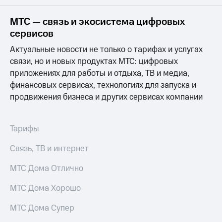
на связь
МТС — связь и экосистема цифровых
Роуминг
Тарифы
сервисов
RED,
Семейная
РИИЛ
Актуальные новости не только о тарифах и услугах
группа
и МТС
связи, но и новых продуктах МТС: цифровых
Супер
приложениях для работы и отдыха, ТВ и медиа,
Заказать
дешевле
SIM-
при
финансовых сервисах, технологиях для запуска и
карту
оплате
продвижения бизнеса и других сервисах компании
с карты
Оформить
МТС
eSIM
Деньги
Тарифы
SIM-
Выберите
Связь, ТВ и интернет
карта
и подключите
для
ТВ
иностранцев
МТС Дома Отлично
с выгодным
тарифом
Оформить
МТС Дома Хорошо
чистый
Тарифы
номер
МТС Дома Супер
Интернет,