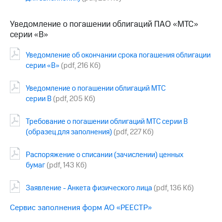
информации
Информация
акционерам
Уведомление о погашении облигаций ПАО «МТС»
Документы
серии «В»
ПАО
"МТС"
Уведомление об окончании срока погашения облигации
Собрания
серии «В»
(pdf, 216 Кб)
акционеров
Личный
кабинет
Уведомление о погашении облигаций МТС
акционера
серии В
(pdf, 205 Кб)
Акционерный
капитал
Требование о погашении облигаций МТС серии В
Контроль
(образец для заполнения)
(pdf, 227 Кб)
и
аудит
Рынок
Распоряжение о списании (зачислении) ценных
акций
бумаг
(pdf, 143 Кб)
Описание
Заявление - Анкета физического лица
(pdf, 136 Кб)
Программа
приобретения
Сервис заполнения форм АО «РЕЕСТР»
Порядок
выкупа