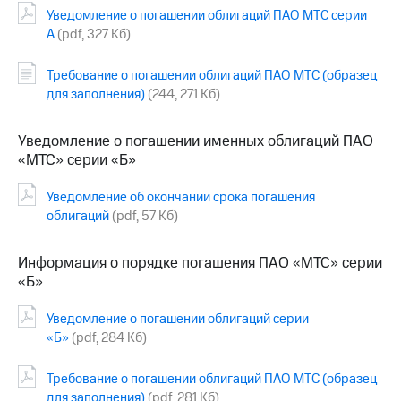
Уведомление о погашении облигаций ПАО МТС серии
МТС
А
(pdf, 327 Кб)
о технологиях
Требование о погашении облигаций ПАО МТС (образец
Достижения
для заполнения)
(244, 271 Кб)
Интервью
Уведомление о погашении именных облигаций ПАО
Финансовая
«МТС» серии «Б»
отчетность
Уведомление об окончании срока погашения
Контакты
облигаций
(pdf, 57 Кб)
Пригласить
спикера
Информация о порядке погашения ПАО «МТС» серии
«Б»
м и акционерам
Корпоративное
Уведомление о погашении облигаций серии
управление
«Б»
(pdf, 284 Кб)
Корпоративный
секретарь
Требование о погашении облигаций ПАО МТС (образец
Раскрытие
для заполнения)
(pdf, 281 Кб)