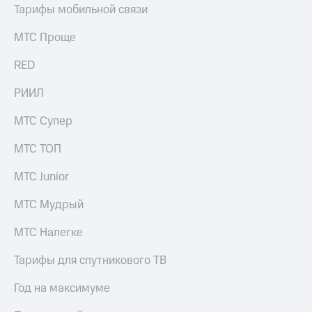
Тарифы мобильной связи
МТС Проще
RED
РИИЛ
МТС Супер
МТС ТОП
МТС Junior
МТС Мудрый
МТС Налегке
Тарифы для спутникового ТВ
Год на максимуме