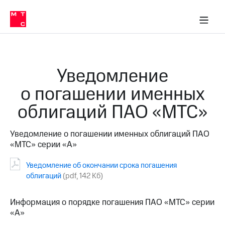
О
сторам и акционерам
Комплаенс и деловая этика
Устойчивое развитие
Медиа-центр
О МТС
О МТС
На главную
компании
О
компании
Стратегия
Стратегия
Карьера
Уведомление
в МТС
Карьера
в МТС
о погашении именных
Пресс-
релизы
История
облигаций ПАО «МТС»
компании
МТС
о технологиях
Руководство
Уведомление о погашении именных облигаций ПАО
региона
«МТС» серии «А»
Правовая
информация
Уведомление об окончании срока погашения
облигаций
(pdf, 142 Кб)
Контакты
Информация о порядке погашения ПАО «МТС» серии
Медиа-центр
«А»
Пресс-
релизы