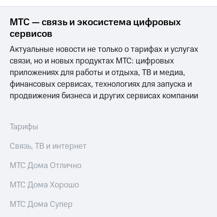
акций
Дивиденды
МТС — связь и экосистема цифровых
Рынок
сервисов
облигаций
Актуальные новости не только о тарифах и услугах
Описание
связи, но и новых продуктах МТС: цифровых
Еврооблигации-2023
Уведомление
приложениях для работы и отдыха, ТВ и медиа,
о
финансовых сервисах, технологиях для запуска и
погашении
продвижения бизнеса и других сервисах компании
именных
облигаций
Другое
Тарифы
Регистратор
Реквизиты
Связь, ТВ и интернет
Контакты
йчивое развитие
МТС Дома Отлично
и деловая этика
На главную
МТС Дома Хорошо
МТС Дома Супер