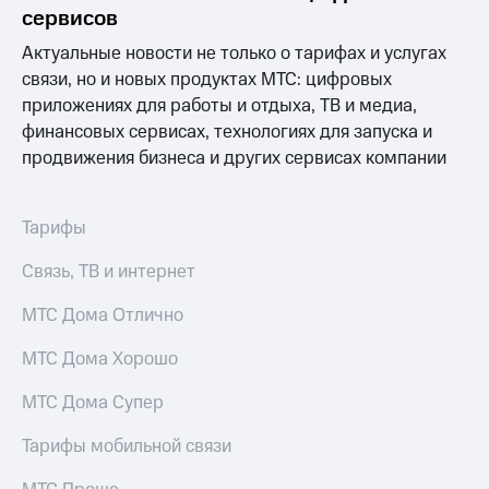
информации
сервисов
Информация
акционерам
Актуальные новости не только о тарифах и услугах
Документы
связи, но и новых продуктах МТС: цифровых
ПАО
приложениях для работы и отдыха, ТВ и медиа,
"МТС"
Собрания
финансовых сервисах, технологиях для запуска и
акционеров
продвижения бизнеса и других сервисах компании
Личный
кабинет
акционера
Тарифы
Акционерный
капитал
Связь, ТВ и интернет
Контроль
и
МТС Дома Отлично
аудит
Рынок
акций
МТС Дома Хорошо
Описание
МТС Дома Супер
Программа
приобретения
Тарифы мобильной связи
Порядок
выкупа