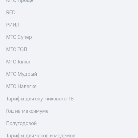
МТС Проще
акций
Дивиденды
RED
Рынок
облигаций
РИИЛ
Описание
МТС Супер
Еврооблигации-2023
Уведомление
МТС ТОП
о
погашении
МТС Junior
именных
облигаций
МТС Мудрый
Другое
Регистратор
МТС Налегке
Реквизиты
Контакты
Тарифы для спутникового ТВ
йчивое развитие
и деловая этика
Год на максимуме
На главную
Полугодовой
Тарифы для часов и модемов