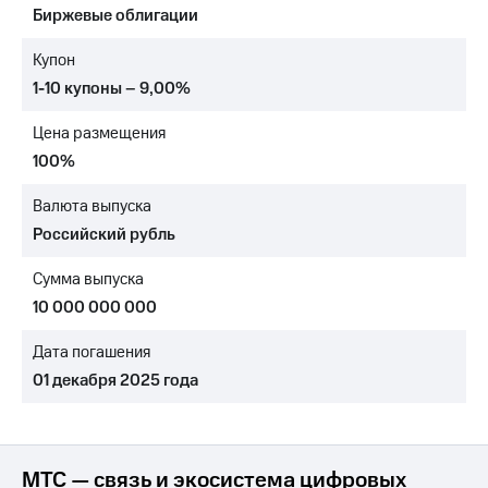
Биржевые облигации
МТС
о технологиях
Купон
1-10 купоны – 9,00%
Достижения
Цена размещения
Интервью
100%
Финансовая
отчетность
Валюта выпуска
Российский рубль
Контакты
Сумма выпуска
Пригласить
спикера
10 000 000 000
м и акционерам
Дата погашения
Корпоративное
01 декабря 2025 года
управление
Корпоративный
секретарь
Раскрытие
МТС — связь и экосистема цифровых