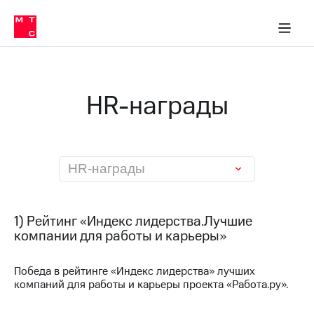
О
сторам и акционерам
Комплаенс и деловая этика
Устойчивое развитие
Медиа-центр
О МТС
О МТС
На главную
компании
О
компании
Стратегия
Стратегия
Карьера
HR-награды
в МТС
Карьера
в МТС
Пресс-
релизы
История
компании
МТС
HR-награды
о технологиях
Руководство
региона
Правовая
1) Рейтинг «Индекс лидерства.Лучшие
информация
компании для работы и карьеры»
Контакты
Победа в рейтинге «Индекс лидерства» лучших
компаний для работы и карьеры проекта «Работа.ру».
Медиа-центр
Пресс-
релизы