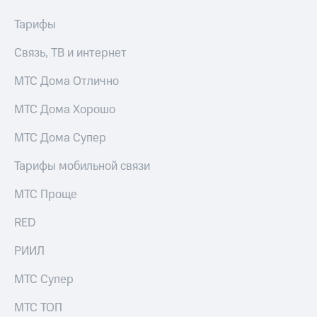
информации
Информация
Тарифы
акционерам
Документы
Связь, ТВ и интернет
ПАО
"МТС"
МТС Дома Отлично
Собрания
акционеров
МТС Дома Хорошо
Личный
кабинет
акционера
МТС Дома Супер
Акционерный
капитал
Тарифы мобильной связи
Контроль
и
МТС Проще
аудит
Рынок
RED
акций
РИИЛ
Описание
Программа
МТС Супер
приобретения
Порядок
МТС ТОП
выкупа