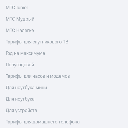
акций
МТС Junior
Дивиденды
Рынок
МТС Мудрый
облигаций
МТС Налегке
Описание
Еврооблигации-2023
Уведомление
Тарифы для спутникового ТВ
о
погашении
Год на максимуме
именных
облигаций
Полугодовой
Другое
Тарифы для часов и модемов
Регистратор
Реквизиты
Для ноутбука мини
Контакты
йчивое развитие
Для ноутбука
и деловая этика
На главную
Для устройств
Тарифы для домашнего телефона