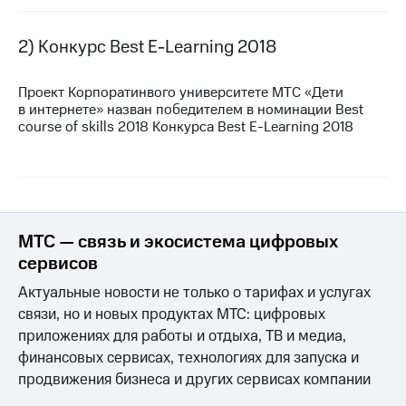
МТС
2) Конкурс Best
E-Learning
2018
о технологиях
Достижения
Проект Корпоратинвого университете МТС «Дети
в интернете» назван победителем в номинации Best
Интервью
course of skills 2018 Конкурса Best
E-Learning
2018
Финансовая
отчетность
Контакты
Пригласить
МТС — связь и экосистема цифровых
спикера
сервисов
м и акционерам
Актуальные новости не только о тарифах и услугах
Корпоративное
связи, но и новых продуктах МТС: цифровых
управление
приложениях для работы и отдыха, ТВ и медиа,
финансовых сервисах, технологиях для запуска и
Корпоративный
секретарь
продвижения бизнеса и других сервисах компании
Раскрытие