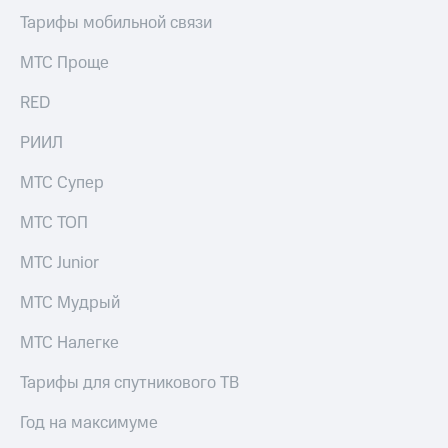
Тарифы мобильной связи
МТС Проще
RED
РИИЛ
МТС Супер
МТС ТОП
МТС Junior
МТС Мудрый
МТС Налегке
Тарифы для спутникового ТВ
Год на максимуме