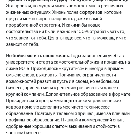
информации
Эта простая, но мудрая мысль помогает мне в различных
Информация
жизненных ситуациях. Жизнь полна сюрпризов, которые
акционерам
Документы
вряд ли можно спрогнозировать даже в самой
ПАО
проработанной стратегии. И какими бы новые
"МТС"
обстоятельства ни были, важно на 100% отрабатывать то,
Собрания
что зависит от тебя. Делать надо все, что ты можешь, и что
акционеров
зависит от тебя.
Личный
кабинет
Не бойся менять свою жизнь.
Годы завершения учебы в
акционера
университете и старта самостоятельной жизни пришлись на
Акционерный
лихие 90-е. Приходилось «крутиться» и, иногда в прямом
капитал
смысле слова, выживать. Понимание ограниченности
Контроль
возможностей развития пусть и в своем, но небольшом
и
бизнесе, привело меня к решению развиваться далее в
аудит
Рынок
крупной компании. Дополнительное образование в формате
акций
Президентской программы подготовки управленческих
кадров помогло дополнить мое чисто техническое
Описание
образование. Поэтому в телеком я пришел, имея за плечами
Программа
профильное образование, IT-шный и коммерческий опыт,
приобретения
сдобренные хорошим опытом выживания и стойкости в
Порядок
частном бизнесе.
выкупа