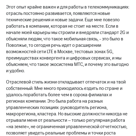
акций
Этот опыт крайне важен и для работы в телекоммуникациях:
Дивиденды
отрасль постоянно развивается, появляются новые
Рынок
технические решения и новые задачи. Еще мне повезло
облигаций
работать в компании, которая не стоит на месте. Если в
Описание
начале моей карьеры мы строили и внедряли стандарт 2G и
Еврооблигации-2023
объясняли людям, что такое мобильная связь, - это было в
Уведомление
Поволжье, то сегодня речь идет о расширении
о
возможностей сети LTE в Москве, тестовых зонах 5G,
погашении
преимуществах конвергента и цифровых сервисах, и мы
именных
объясняем, что такое экосистема МТС, и почему это выгодно
облигаций
и удобно.
Другое
Отраслевой стиль жизни откладывает отпечаток и на твой
Регистратор
собственный. Мне много приходилось ездить по стране и
Реквизиты
удалось поработать более чем в сорока филиалах и
Контакты
регионах компании. Это была работа на разных
йчивое развитие
управленческих позициях: руководитель региона,
и деловая этика
макрорегиона, кластера. Но высокие должности никогда не
На главную
отрывали меня от реальности – только регулярная работа
«на земле», не ограниченная управленческой отчетностью,
позволяет увидеть реальные проблемы и точки роста